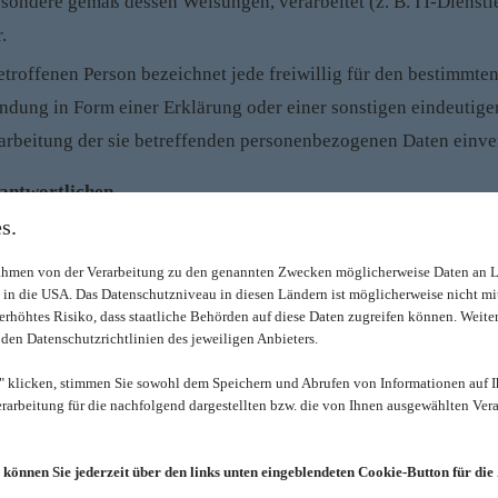
sondere gemäß dessen Weisungen, verarbeitet (z. B. IT-Dienstlei
.
etroffenen Person bezeichnet jede freiwillig für den bestimmten
ung in Form einer Erklärung oder einer sonstigen eindeutigen
erarbeitung der sie betreffenden personenbezogenen Daten einver
rantwortlichen
s.
ten verantwortliche Stelle im Sinne des Art. 4 Nr. 7 DS-GVO si
Rahmen von der Verarbeitung zu den genannten Zwecken möglicherweise Daten an 
B. in die USA. Das Datenschutzniveau in diesen Ländern ist möglicherweise nicht
n erhöhtes Risiko, dass staatliche Behörden auf diese Daten zugreifen können. Weite
 den Datenschutzrichtlinien des jeweiligen Anbieters.
licken, stimmen Sie sowohl dem Speichern und Abrufen von Informationen auf I
arbeitung für die nachfolgend dargestellten bzw. die von Ihnen ausgewählten Vera
 dem Impressum auf unserer Website entnommen werden.
 können Sie jederzeit über den links unten eingeblendeten Cookie-Button für die