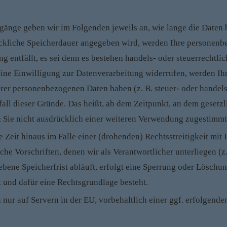
nge geben wir im Folgenden jeweils an, wie lange die Daten b
ckliche Speicherdauer angegeben wird, werden Ihre personenbe
g entfällt, es sei denn es bestehen handels- oder steuerrechtl
ine Einwilligung zur Datenverarbeitung widerrufen, werden Ihr
hrer personenbezogenen Daten haben (z. B. steuer- oder handel
tfall dieser Gründe. Das heißt, ab dem Zeitpunkt, an dem geset
n Sie nicht ausdrücklich einer weiteren Verwendung zugestimmt
Zeit hinaus im Falle einer (drohenden) Rechtsstreitigkeit mit 
che Vorschriften, denen wir als Verantwortlicher unterliegen (
ebene Speicherfrist abläuft, erfolgt eine Sperrung oder Löschu
t und dafür eine Rechtsgrundlage besteht.
h nur auf Servern in der EU, vorbehaltlich einer ggf. erfolgen