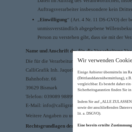
Daten im Auftrag des Verantwortlichen, insbe
Auftragsverarbeiter insbesondere kein Dritter
„
Einwilligung
“ (Art. 4 Nr. 11 DS-GVO) der b
unmissverständlich abgegebene Willensbekund
Person zu verstehen gibt, dass sie mit der V
Name und Anschrift des für die Verarbeitung Ve
Wir verwenden Cookie
Die für die Verarbeitung der personenbezogenen Da
CalliGrafik Inh. Jaqueline Motejat
Einige Anbieter übermitteln im 
(Drittlanddatenübermittlung), z.
Bahnhofstr. 66
vergleichbar. Es besteht daher ei
39629 Bismark
Sicherheitsgarantien finden Sie in
Telefon: 039089 988999
Indem Sie auf „ALLE ZULASSEN" k
E-Mail: info@calligrafik.de
sowie der anschließenden Datenver
lit. a. DSGVO).
Weitere Angaben zu unserem Unternehmen können
Eine bereits erteilte Zustimmung
Rechtsgrundlagen der Datenverarbeitung