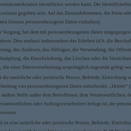
dentitätsmerkmalen identifiziert werden kann. Die Identifizier
tzwissen gegeben sein. Auf das Zustandekommen, die Form ode
hmen können personenbezogene Daten enthalten).
der Vorgang, bei dem mit personenbezogenen Daten umgegangen w
fahren. Dies umfasst insbesondere das Erheben (d.h. die Beschaf
rung, das Auslesen, das Abfragen, die Verwendung, die Offenl
Verknüpfung, die Einschränkung, das Löschen oder die Vernich
 die einer Datenverarbeitung ursprünglich zugrunde gelegt wu
t die natürliche oder juristische Person, Behörde, Einrichtung 
rbeitung von personenbezogenen Daten entscheidet. „Dritter“ (A
r andere Stelle außer dem Betroffenen, dem Verantwortlichen, 
erantwortlichen oder Auftragsverarbeiters befugt ist, die pers
ersonen.
) ist eine natürliche oder juristische Person, Behörde, Einrich