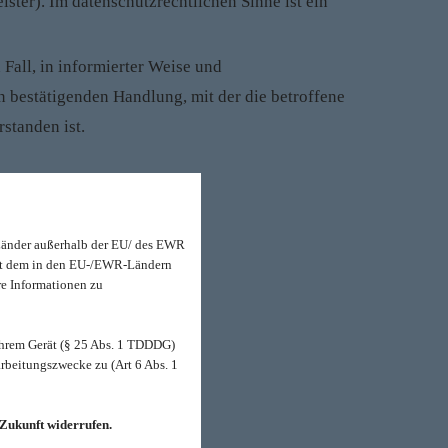
ster). Im datenschutzrechtlichen Sinne ist ein
 Fall, in informierter Weise und
 bestätigenden Handlung, mit der die betroffene
standen ist.
nd wir:
Länder außerhalb der EU/ des EWR
 mit dem in den EU-/EWR-Ländern
re Informationen zu
hrem Gerät (§ 25 Abs. 1 TDDDG)
rbeitungszwecke zu (Art 6 Abs. 1
 Zukunft widerrufen.