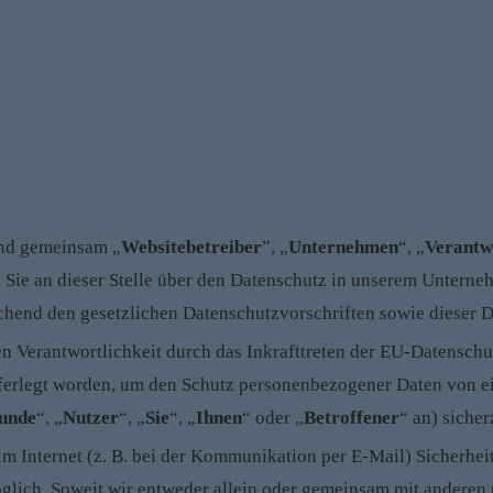
end gemeinsam „
Websitebetreiber
”, „
Unternehmen
“, „
Verantw
Sie an dieser Stelle über den Datenschutz in unserem Unterne
hend den gesetzlichen Datenschutzvorschriften sowie dieser 
en Verantwortlichkeit durch das Inkrafttreten der EU-Datens
auferlegt worden, um den Schutz personenbezogener Daten von e
unde
“, „
Nutzer
“, „
Sie
“, „
Ihnen
“ oder „
Betroffener
“ an) sicher
im Internet (z. B. bei der Kommunikation per E-Mail) Sicherhe
möglich. Soweit wir entweder allein oder gemeinsam mit anderen