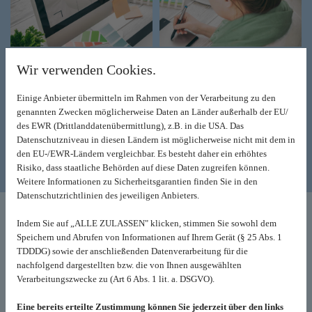
Gestaltung sämtlicher Druckmedien
Wir verwenden Cookies.
Sie möchten einen Flyer drucken lassen oder Verpackungen mit Ihrem
Einige Anbieter übermitteln im Rahmen von der Verarbeitung zu den
Logo versehen? Oder möchten Sie mit hochwertigen Visitenkarten einen
genannten Zwecken möglicherweise Daten an Länder außerhalb der EU/
positiven Eindruck bei Ihren Kunden hinterlassen?
des EWR (Drittlanddatenübermittlung), z.B. in die USA. Das
Egal, welches Produkt und welches Logo, wir gestalten und drucken
Datenschutzniveau in diesen Ländern ist möglicherweise nicht mit dem in
sämtliche Materialien. Denn was bietet sich besser an, als ein
den EU-/EWR-Ländern vergleichbar. Es besteht daher ein erhöhtes
individueller Aufdruck, um Ihren Namen und Ihr Unternehmen zu
Risiko, dass staatliche Behörden auf diese Daten zugreifen können.
vertreten?
Weitere Informationen zu Sicherheitsgarantien finden Sie in den
Datenschutzrichtlinien des jeweiligen Anbieters.
Kreative Leistungen und zuverlässige Arbeiten
Indem Sie auf „ALLE ZULASSEN" klicken, stimmen Sie sowohl dem
Sie erhalten von uns kreative Leistungen, die schnell und zuverlässig
Speichern und Abrufen von Informationen auf Ihrem Gerät (§ 25 Abs. 1
angefertigt werden. Durch die Zusammenarbeit mit ausgewählten Firmen
TDDDG) sowie der anschließenden Datenverarbeitung für die
und Lieferanten werden die Druckmedien in kürzester Zeit angeliefert.
nachfolgend dargestellten bzw. die von Ihnen ausgewählten
Überlassen Sie alle wichtigen Schritte CalliGrafik und genießen Sie am
Verarbeitungszwecke zu (Art 6 Abs. 1 lit. a. DSGVO).
Ende Ihren neuen Flyer, Ihre Plakate oder Broschüren.
Zu unseren Produkten, die wir individuell bedrucken können, zählen
Eine bereits erteilte Zustimmung können Sie jederzeit über den links